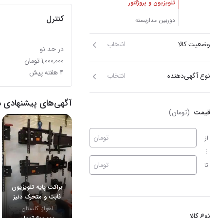
تلویزیون و پروژکتور
کنترل
دوربین مداربسته
وضعیت کالا
انتخاب
در حد نو
۱,۰۰۰,۰۰۰ تومان
۴ هفته پیش
نوع آگهی‌دهنده
انتخاب
آگهی‌های پیشنهادی د
قیمت
(تومان)
تومان
از
تومان
تا
براکت پایه تلویزیون
ثابت و متحرک دنیز
اهواز، گلستان
نوع کالا