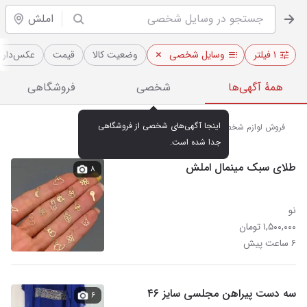
املش
۱ فیلتر
وسایل شخصی
وضعیت کالا
قیمت
عکس‌دار
همهٔ آگهی‌ها
شخصی
فروشگاهی
اینجا آگهی‌های شخصی از فروشگاهی 
فروش لوازم شخصی نو و دست دوم در املش
جدا شده است.
طلای سبک مینمال املش
۸
نو
۱,۵۰۰,۰۰۰ تومان
۶ ساعت پیش
سه دست پیراهن مجلسی سایز ۴۶
۶