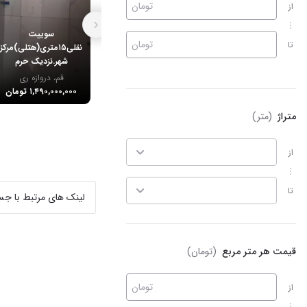
تومان
از
سوییت
تومان
تا
نقلی۱۵متری(هتلی)مرکز
شهر.نزدیک حرم
قم، دروازه ری
۱,۴۹۰,۰۰۰,۰۰۰ تومان
متراژ
(متر)
از
تا
لینک های مرتبط با ج
قیمت هر متر مربع
(تومان)
تومان
از