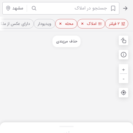
مشهد
۲ فیلتر
املاک
محله
ویدیو‌دار
دارای عکس از ملک
حذف مرزبندی
+
-