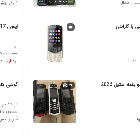
پرداخت امن
ستان شمالی
۴ روز پیش در فرگاز
 با گارانتی
ایفون 17با شرایط کالاپی ، تامین اجتماعی
نو
۳۰۰,۰۰۰,۰۰۰ توما
 زند
نردبان شده
دنه استیل 2026
گوشی کلکس
۱۹
در حد نو
۷,۰۰۰,۰۰۰ تومان
ا
۵ روز پیش در کوزه گری