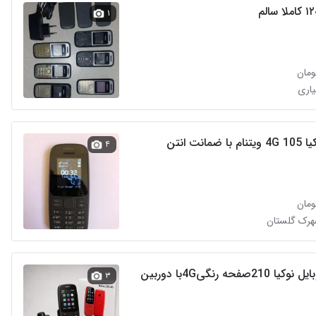
۱
یاری
مانت انتن
۴
شهرک گلستان
گوشی موبایل نوکیا 210صفحه رنگی4Gبا دوربین
۳