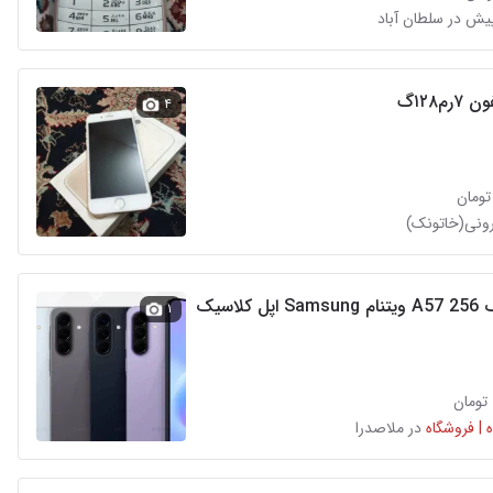
م۱۲۸گ
۴
رونی(خاتونک)
سامسونگ A57 256 ویتنام Samsung اپل کلاسیک
۱
 | فروشگاه
در ملاصدرا