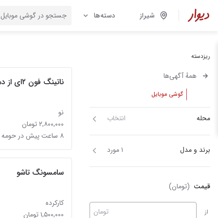
شیراز
دسته‌ها
ریزدسته
همهٔ آگهی‌ها
ناتینگ فون ۲ای از دم قسط(بدون پیش پرداخت)
گوشی موبایل
نو
محله
انتخاب
۲,۸۰۰,۰۰۰ تومان
۸ ساعت پیش در حومه شیراز
برند و مدل
۱ مورد
سامسونگ تاشو
قیمت
(تومان)
کارکرده
تومان
از
۱,۵۰۰,۰۰۰ تومان