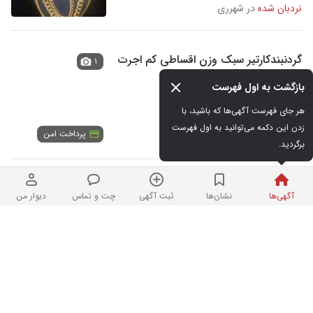
نردبان شده
در شهرری
گردنبندکارتیر سبک وزن اقساطی کم اجرت
۱
تحویل درلحظه
بازگشت به اول فهرست
نو
هر جای فهرست آگهی‌ها که باشید، با 
۱,۰۰۰,۰۰۰ تومان
زدن این دکمه می‌توانید به اول فهرست 
پرداخت امن
نردبان شده | فروشگاه
در صادقیه
برگردید.
طلا الکی گرون نخر بدون مالیات و اجرت
۱۰
آگهی‌ها
نشان‌ها
ثبت آگهی
چت و تماس
دیوار من
فقط ۲ درصد
نو
۱۵,۰۰۰,۰۰۰ تومان
نردبان شده | فروشگاه
در صادقیه