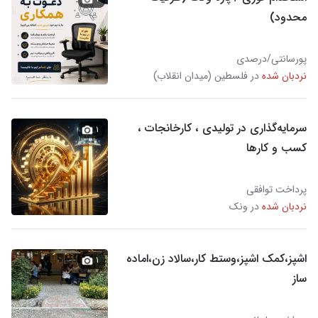
محدود)
پورسانتی/درصدی
نردبان شده
در فلسطین (میدان انقلاب)
سرمایه‌گذاری در تولیدی ، کارخانجات ،
۱
کسب و کارها
پرداخت توافقی
نردبان شده
در ونک
اشپز،کمک اشپز،وستط کار،سالاد زن،اماده
۱
ساز