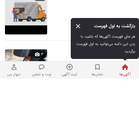
پورسانتی/درصدی با بیمه
بازگشت به اول فهرست
نیم ساعت پیش در جمهوری
هر جای فهرست آگهی‌ها که باشید، با 
زدن این دکمه می‌توانید به اول فهرست 
برگردید.
موتورساز ماهر
۳
آگهی‌ها
نشان‌ها
ثبت آگهی
چت و تماس
دیوار من
پرداخت توافقی
نیم ساعت پیش در دهقان
خانم برای پذیرایی از مهمان
۱
پرداخت روزانه