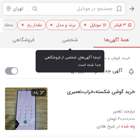
تهران
۳ فیلتر
موبایل
برند و مدل
مقدار رم
محله
همهٔ آگهی‌ها
شخصی
فروشگاهی
اینجا آگهی‌های شخصی از فروشگاهی 
خرید، فروش و مشاهده قیمت روز موبایل در تهران
جدا شده است.
آگهی جدید اومد خبرم کن
خرید گوشی شکسته،خراب،تعمیری
پله
نیازمند تعمیر
۲۰,۰۰۰,۰۰۰ تومان
پله شده
در شیخ هادی