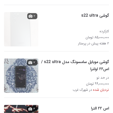
گوشی s22 ultra
۲
کارکرده
۸۵,۰۰۰,۰۰۰ تومان
۲ هفته پیش در پرستار
گوشی موبایل سامسونگ مدل s22 ultra /
۷
اس۲۲ اولترا
در حد نو
۹۹,۰۰۰,۰۰۰ تومان
نردبان شده
در شهرک غرب
اس ۲۲ الترا
۴