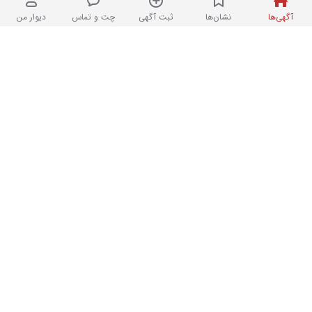
پریروز در اسفندیاری
آگهی‌ها
نشان‌ها
ثبت آگهی
چت و تماس
دیوار من
براکت برای ۶۵ اینچ
۲
در حد نو
۳,۰۰۰,۰۰۰ تومان
پریروز در ایرانشهر
نمایشگر لمسی اسمارت بدون تاخیر تاچ در
۵
برد هوشمند
نو
۲۷۵,۰۰۰,۰۰۰ تومان
پرداخت امن
فروشگاه
در علم و صنعت