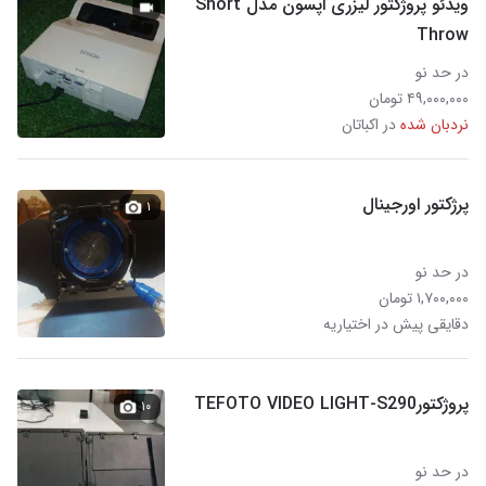
ویدئو پروژکتور لیزری اپسون مدل Short
Throw
در حد نو
۴۹,۰۰۰,۰۰۰ تومان
نردبان شده
در اکباتان
پرژکتور اورجینال
۱
در حد نو
۱,۷۰۰,۰۰۰ تومان
دقایقی پیش در اختیاریه
پروژکتورTEFOTO VIDEO LIGHT-S290
۱۰
در حد نو