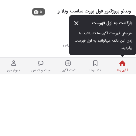
ویدئو پروژکتور فول پورت مناسب ویلا و
۵
منزل
بازگشت به اول فهرست
در حد نو
هر جای فهرست آگهی‌ها که باشید، با 
۸,۰۰۰,۰۰۰ تومان
زدن این دکمه می‌توانید به اول فهرست 
نردبان شده | فروشگاه
در تهرانپارس غربی
برگردید.
تلویزیون ۳۲ اینچ ال جی
۱
آگهی‌ها
نشان‌ها
ثبت آگهی
چت و تماس
دیوار من
کارکرده
۱۵,۰۰۰,۰۰۰ تومان
نیم ساعت پیش در قاسم‌آباد
ال سی دی ۴۰اینج سالم
۲