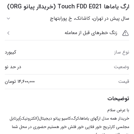
ارگ یاماها Touch FDD E021 (خریداار پیانو ORG)
سال پیش در تهران، کاشانک، خ پور‌ابتهاج
زنگ خطرهای قبل از معامله
نوع ساز
کیبورد
وضعیت
در حد نو
قیمت
توضیحات
خریدار همه مدل ارگهای یاماها،کرگ،کاسیو پیانو دیجیتال(الکترونیک)پرتابل
مجلسی کارتریج خور فلاپی خور فلش خور هستیم حضوری در محل شما