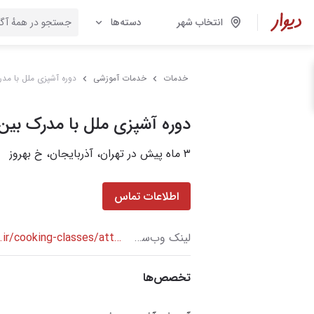
انتخاب شهر
دسته‌ها
خدمات
خدمات آموزشی
دوره آشپزی ملل با مدر
دوره آشپزی ملل با مدرک بین 
۳ ماه پیش در تهران، آذربایجان، خ بهروز
اطلاعات تماس
لینک وب‌سایت
https://ashpazsho.ir/cooking-classes/attendance-cooking-courses/international-culinary-course/
تخصص‌ها