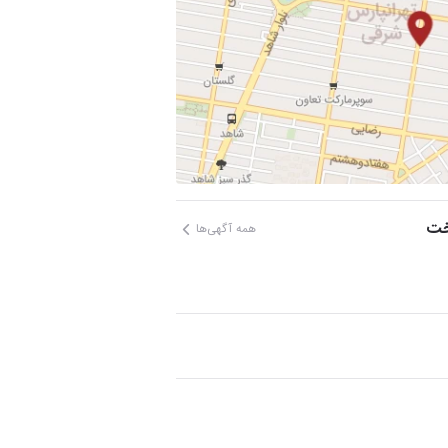
خت
همه آگهی‌ها