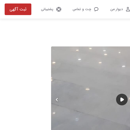
ثبت آگهی
دیوار من
چت و تماس
پشتیبانی
تصویر 1 از 6
play-f