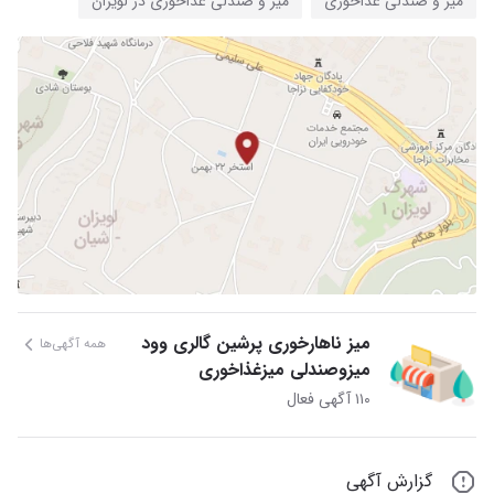
میز و صندلی غذاخوری
میز و صندلی غذاخوری در لویزان
میز ناهارخوری پرشین گالری وود
همه آگهی‌ها
میزوصندلی میزغذاخوری
۱۱۰ آگهی فعال
گزارش آگهی