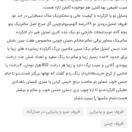
وسایل نو یا کارکرده با کیفیت عالی و محکم،یک ساک مسافرتی در حد نو،
ظروف استیل،زودپز نو ۹۹درصد آلومینیوم،چینی گل سرخ اصل سالم،یک پتو
بچه گانه نو،بدلیجات خارجی نو ،یک عدد کتری استیل شیر دار کارکرده
سالم،یک سماور برقی سالم محکم ،سینی چوبی مخصوص هفت سین ،شش
عدد دیس استیل سالم ،یک سینی ملامین بزرگ کارکرده زیبا،پرده های زیبا با
یراق حدود ۱۲عدد بسیار زیبا و سالم به رنگ سفید و تعداد شش عدد درخت
پیوندی گلابی و سیب برگ دارد و زیبا هر درخت 450هزار تومان، ۴درخت را
خانمی از کرج خریده۱۵خرداد زنگ زدم گفتند که نهالها بزرگتر شدند،دو تا جام
جنس خوب سماور نو مناسب برنج خیس کردن یا سبزی شستن ،تعدادی
نعلبکی کارکرده،دو تا اره چوب بری دستی جنس خوب و سالم و بیشتر
هست،تمام عکسها را ببینید،تشکر
ظروف سرو و پذیرایی
ظروف سرو و پذیرایی در عبدل‌آباد
ظروف چینی