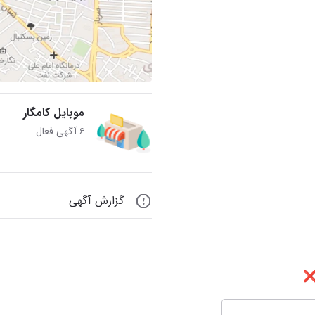
موبایل کامگار
۶ آگهی فعال
گزارش آگهی
 ❌