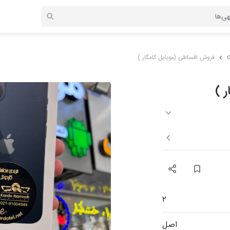
o
فروش اقساطی (موبایل کامگار )
 )
۲
اصل