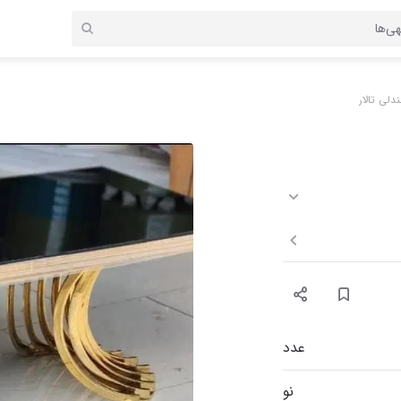
ندلی تالار
عدد
نو