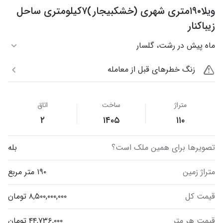
ویلا۱۹۰متری شهری (خشکبیجار)۷کیلومتری ساحل
زیباکنار
ماه پیش در رشت، گلسار
زنگ خطرهای قبل از معامله
متراژ
ساخت
اتاق
۲
۱۴۰۵
۱۱۰
تصویر‌ها برای همین ملک است؟
بله
متراژ زمین
۱۹۰ متر مربع
قیمت کل
قیمت هر متر