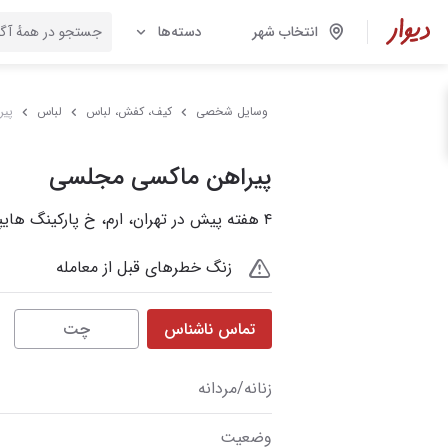
انتخاب شهر
دسته‌ها
وسایل شخصی
کیف، کفش، لباس
لباس
پیر
پیراهن ماکسی مجلسی
۴ هفته پیش در تهران، ارم، خ پارکینگ هایپر استار
زنگ خطرهای قبل از معامله
تماس ناشناس
چت
زنانه/مردانه
وضعیت