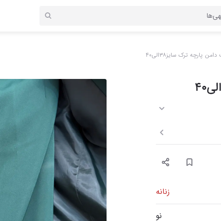
امن پارچه ترک سایز۳۸الی۴۰
زنانه
نو