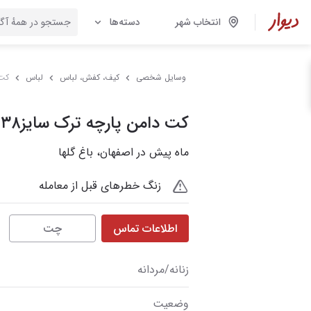
انتخاب شهر
دسته‌ها
وسایل شخصی
کیف، کفش، لباس
لباس
کت د
کت دامن پارچه ترک سایز۳۸الی۴۰
ماه پیش در اصفهان، باغ گلها
زنگ خطرهای قبل از معامله
اطلاعات تماس
چت
زنانه/مردانه
وضعیت