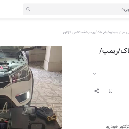
یی موتورخودرو/رفع ناک/ریمپ/شستشوی انژکتور
ناک/ریمپ/
کتور خودرو،