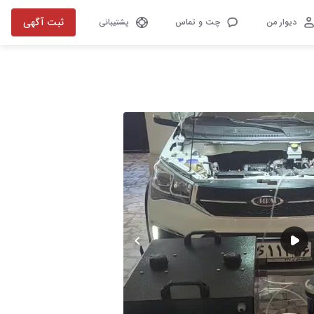
ثبت آگهی
دیوار من
چت و تماس
پشتیبانی
تصویر 1 از 21
play-f