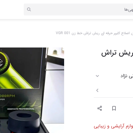
اصلاح کلیپر حرفه ای ریش تراش خط زن VGR 001
 ریش تراش
وازم آرایشی و زیبایی