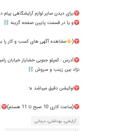
♈️آدرس : کمپلو جنوبی خشایار خیابان رام
♈️(ساعت کاری 10 صبح تا 11 هستم)♈️⛓️‍
آرایشی، بهداشتی، درمانی