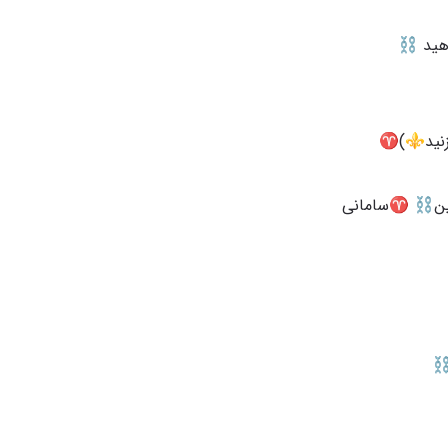
ین⛓️‍ ♈️سامانی