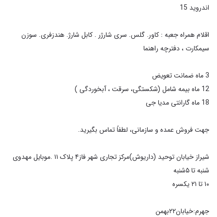
اقلام همراه جعبه : کاور. گلس. سری شارژر . کابل شارژ. هندزفری. سوزن