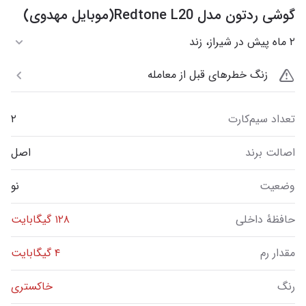
گوشی ردتون مدل Redtone L20(موبایل مهدوی)
۲ ماه پیش در شیراز، زند
زنگ خطرهای قبل از معامله
تعداد سیم‌کارت
۲
اصالت برند
اصل
وضعیت
نو
حافظهٔ داخلی
۱۲۸ گیگابایت
مقدار رم
۴ گیگابایت
رنگ
خاکستری