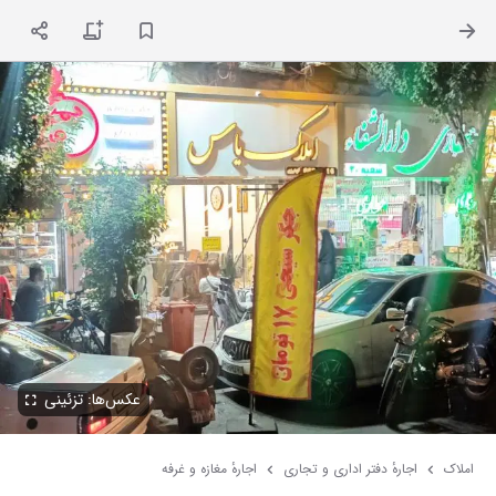
ت
عکس‌ها: تزئینی
املاک
اجارهٔ دفتر اداری و تجاری
اجارهٔ مغازه و غرفه