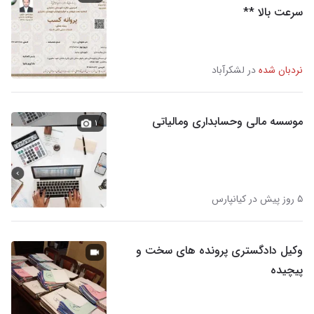
سرعت بالا **
نردبان شده
در لشکرآباد
موسسه مالی وحسابداری ومالیاتی
۱
۵ روز پیش در کیانپارس
وکیل دادگستری پرونده های سخت و
پیچیده