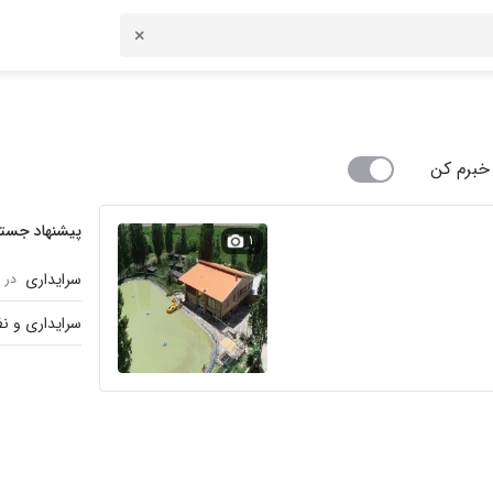
خبرم کن
پیشنهاد جست
۱
سرایداری
در 
سرایداری و ن