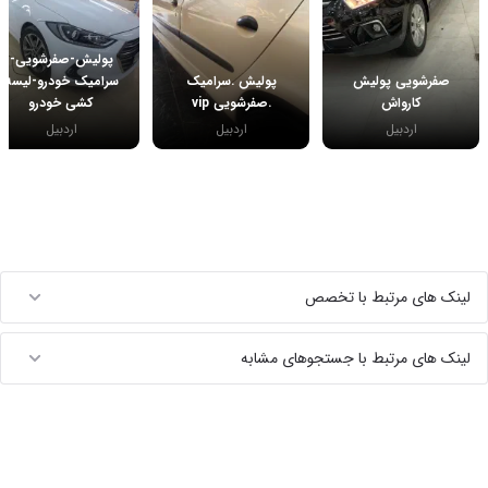
پولیش-صفرشویی-
صفرشویی پولیش
پولیش .سرامیک
سرامیک خودرو-لیسه
کارواش
.صفرشویی vip
کشی خودرو
اردبیل
اردبیل
اردبیل
لینک های مرتبط با تخصص
لینک های مرتبط با جستجوهای مشابه