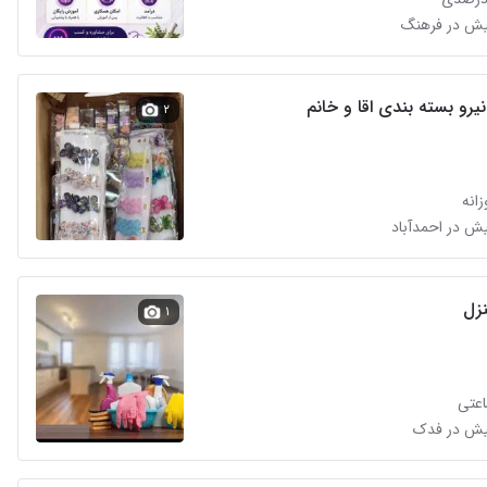
یرو بسته بندی اقا و خانم
۲
انه
زل
۱
عتی