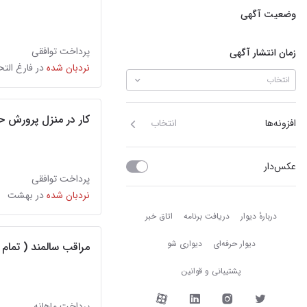
وضعیت آگهی
پرداخت توافقی
زمان انتشار آگهی
نردبان شده
در فارغ الت
انتخاب
کار در منزل پرورش 
افزونه‌ها
انتخاب
عکس‌دار
پرداخت توافقی
نردبان شده
در بهشت
دربارهٔ دیوار
دربارهٔ دیوار
دریافت برنامه
اتاق خبر
دیوار حرفه‌ای
دیواری شو
مراقب سالمند ( تمام 
پشتیبانی و قوانین
دیوار در شبکه‌های اجتما
پرداخت ماهانه