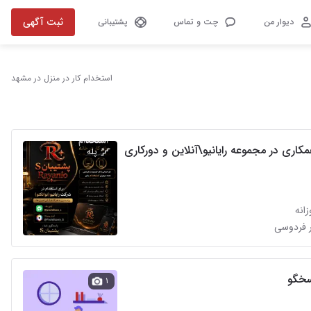
ثبت آگهی
دیوار من
چت و تماس
پشتیبانی
استخدام کار در منزل در مشهد
ری در مجموعه رایانیو\آنلاین و دورکاری
پله
انه
 فردوسی
سخگو
۱