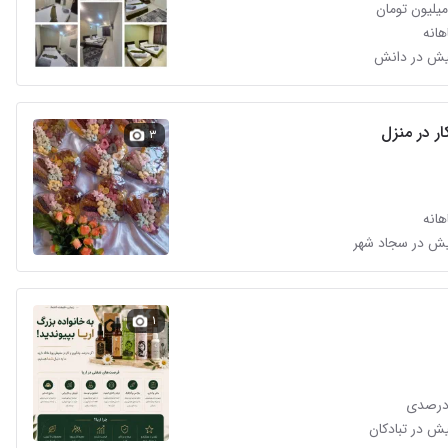
انه
ر در منزل
۳
انه
۱
درصدی