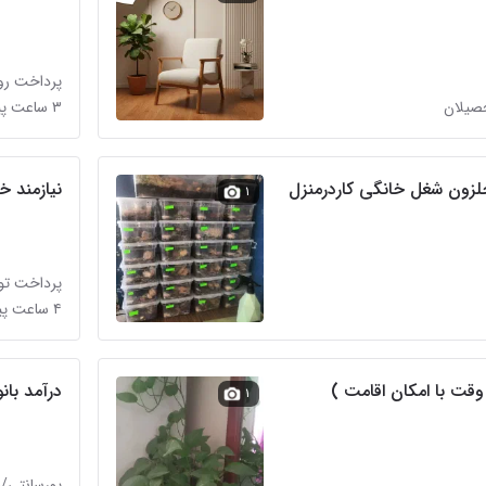
پرداخت روز
حصیلان
۳ ساعت پیش در بهشت
حلزون شغل خانگی کاردرمنزل
نیازمند خ
۱
پرداخت تو
۴ ساعت پیش در شهید بهشتی
وقت با امکان اقامت )
درآمد بان
۱
عی
پورسانتی/