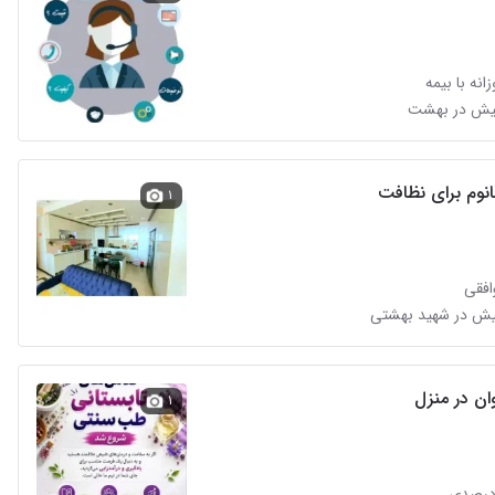
انه با بیمه
انوم برای نظافت
۱
افقی
وان در منزل
۱
درصدی