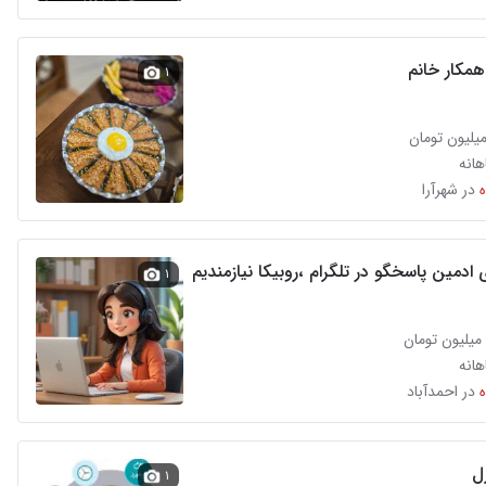
همکار خانم
۱
انه
در شهرآرا
 ادمین پاسخگو در تلگرام ،روبیکا نیازمندیم
۱
انه
در احمدآباد
زل
۱