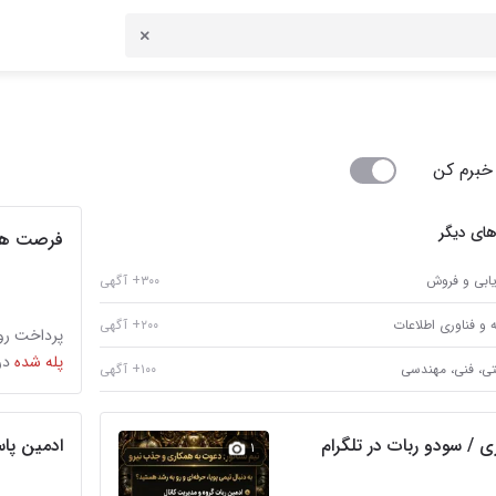
خبرم کن
های دیگر
فرصت همکا
یابی و فروش
۳۰۰+ آگهی
ه و فناوری اطلاعات
۲۰۰+ آگهی
پرداخت روز
پله شده
در
تی، فنی، مهندسی
۱۰۰+ آگهی
 / سودو ربات در تلگرام
ادمین پا
۱