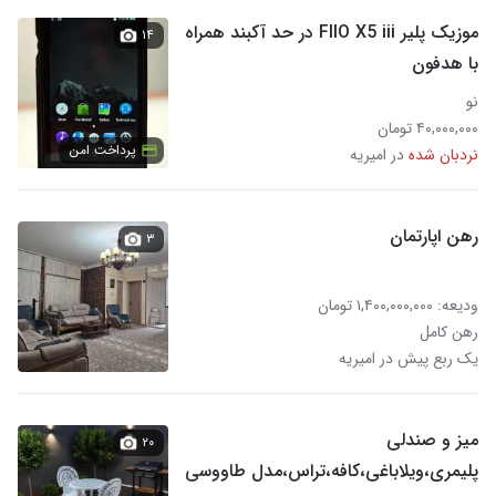
موزیک پلیر FIIO X5 iii در حد آکبند همراه
۱۴
با هدفون
نو
۴۰,۰۰۰,۰۰۰ تومان
پرداخت امن
نردبان شده
در امیریه
رهن اپارتمان
۳
ودیعه: ۱,۴۰۰,۰۰۰,۰۰۰ تومان
رهن کامل
یک ربع پیش در امیریه
میز و صندلی
۲۰
پلیمری،ویلاباغی،کافه،تراس،مدل طاووسی