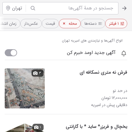
تهران
۱ فیلتر
دسته‌ها
محله
قیمت
عکس‌دار
زمان انتشا
انواع آگهی‌ها و نیازمندی های امیریه تهران
آگهی جدید اومد خبرم کن
فرش نه متری نسکافه ای
۳
در حد نو
۱۲,۰۰۰,۰۰۰ تومان
دقایقی پیش در امیریه
یخچال و فریزر* ساید * با گارانتی
۱