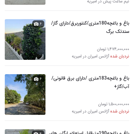
نیم ساعت پیش در امیریه
باغ و باغچه180متری/کنتوربرق/دارای گاز/
۶
سندتک برگ
۱,۴۷۴,۰۰۰,۰۰۰ تومان
نردبان شده
آژانس امیران در امیریه
باغ و باغچه183متری /دارای برق قانونی/
۶
آب/گاز+
۱,۵۰۰,۰۰۰,۰۰۰ تومان
نردبان شده
آژانس امیران در امیریه
باغ و باغچه190مترقابل استعلام ارگان های
۴