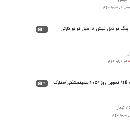
و دبل فیش ۱۸ میل نو تو کارتن
۴
در درب دوم
هایما s8 /s7/ تحویل روز /۴۰۵ سفیدمشکی/مدارک
۷
مان
ر درب دوم