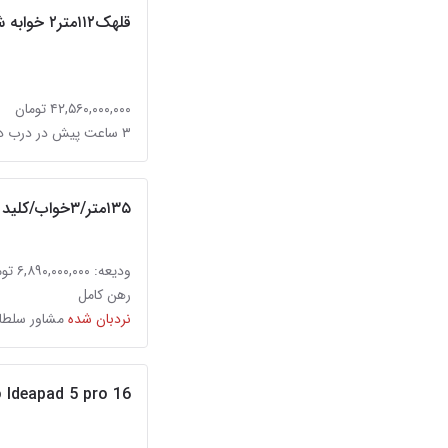
قلهک۱۱۲متر۲ خوابه شیک روبروی باغ سفارت
۴۲,۵۶۰,۰۰۰,۰۰۰ تومان
۳ ساعت پیش در درب دوم
۱۳۵متر/۳خواب/کلید نخورده ویو ابدی
ودیعه: ۶,۸۹۰,۰۰۰,۰۰۰ تومان
رهن کامل
نردبان شده
مشاور سلطا
 Ideapad 5 pro 16