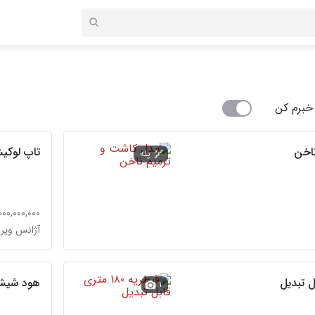
خبرم کن
اخن
تاپ لوکیشن/185متر/ پلان 5 ستاره
پله
۷۲,۰۰۰,۰۰۰,۰۰۰ 
آژانس ویرا
هود شیشه ای
۱