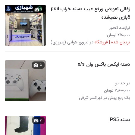
زغالی تعویض ورفع عیب دسته خراب ps4
۹
5بازی نصبشده
نیازمند تعمیر
۲۵۰,۰۰۰ تومان
نردبان شده | فروشگاه
در نیروی هوایی (پیروزی)
دسته ایکس باکس وان x/s
۵
در حد نو
۷,۸۰۰,۰۰۰ تومان
یک ربع پیش در تهرانسر شرقی
دسته PS5
۳