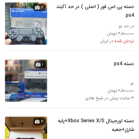
دسته پی اس فور ( اصلی ) در حد آکبند
۳
ps4
در حد نو
۴,۵۰۰,۰۰۰ تومان
نردبان شده
در ایران
دسته ps4
۱
نو
۲,۵۰۰,۰۰۰ تومان
۳ ساعت پیش در شیخ هادی
دسته اورجینال Xbox Series X/S+پایه
۴
شارژر+جعبه