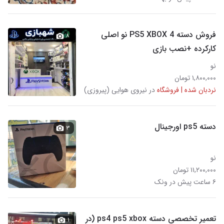
فروش دسته PS5 XBOX 4 نو اصلی
۸
کارکرده +نصب بازی
نو
۱,۸۰۰,۰۰۰ تومان
نردبان شده | فروشگاه
در نیروی هوایی (پیروزی)
دسته ps5 اورجینال
۳
نو
۱۱,۲۰۰,۰۰۰ تومان
۶ ساعت پیش در ونک
تعمیر تخصصی دسته ps4 ps5 xbox (در
۱