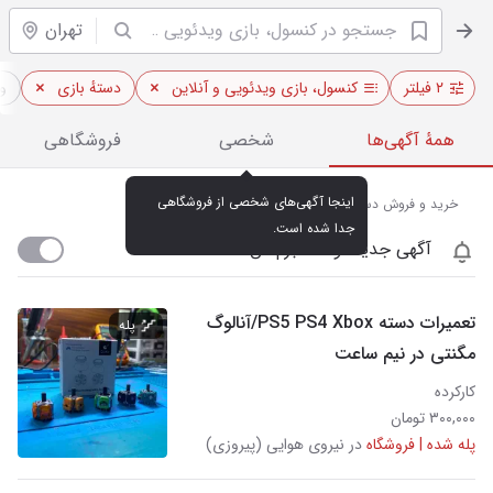
تهران
۲ فیلتر
کنسول، بازی ویدئویی و آنلاین
دستهٔ بازی
و
همهٔ آگهی‌ها
شخصی
فروشگاهی
اینجا آگهی‌های شخصی از فروشگاهی 
خرید و فروش دستهٔ بازی نو و دست دوم در تهران
جدا شده است.
آگهی جدید اومد خبرم کن
تعمیرات دسته PS5 PS4 Xbox/آنالوگ
پله
مگنتی در نیم ساعت
کارکرده
۳۰۰,۰۰۰ تومان
پله شده | فروشگاه
در نیروی هوایی (پیروزی)