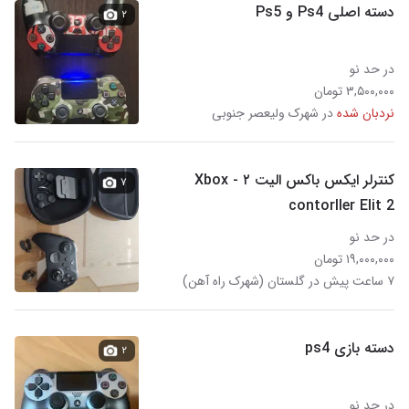
دسته اصلی Ps4 و Ps5
۲
در حد نو
۳,۵۰۰,۰۰۰ تومان
نردبان شده
در شهرک ولیعصر جنوبی
کنترلر ایکس باکس الیت ۲ - Xbox
۷
contorller Elit 2
در حد نو
۱۹,۰۰۰,۰۰۰ تومان
۷ ساعت پیش در گلستان (شهرک راه آهن)
دسته بازی ps4
۲
در حد نو