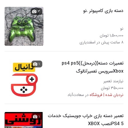
دسته بازی کامپیوتر .نو
۳
نو
۱,۵۰۰,۰۰۰ تومان
۸ ساعت پیش در اسفندیاری
تعمیرات دسته((درمحل))ps4 ps5
۱
Xboxسرویس تعمیرآنالوگ
نیازمند تعمیر
۳۵۰,۰۰۰ تومان
نردبان شده | فروشگاه
در سعادت‌آباد
تعمیر دسته بازی خراب جویستیک خدمات
۱
PS4 5نصب XBOX