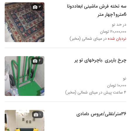
سه تخته فرش ماشینی ابعاددوتا
۳
6مترو1چهار متر
در حد نو
۲۰,۰۰۰,۰۰۰ تومان
نردبان شده
در مینای شمالی (مخبر)
چرخ باربری .باچرخهای تو پر
۴
نو
۱۰,۰۰۰ تومان
۴ ساعت پیش در مینای شمالی (مخبر)
۳۶متر/نقلی/عروس دامادی
۱