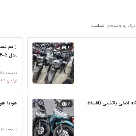
 نزدیک به جستجوی شماست.
۴
مدل ۴۰۵
۵۹۰,۰۰۰,۰۰۰ توما
نردبان شده
عی
یاماها اصلی میوگیر m3 اصلی پاکشتی (اقساط
هوندا هورن
۶
۶۲۰,۰۰۰,۰۰۰ توما