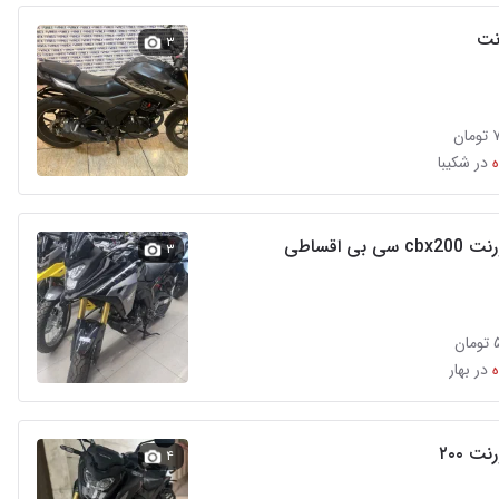
نت
۳
ن
در شکیبا
ی بی اقساطی
۳
ن
در بهار
ت ۲۰۰
۴