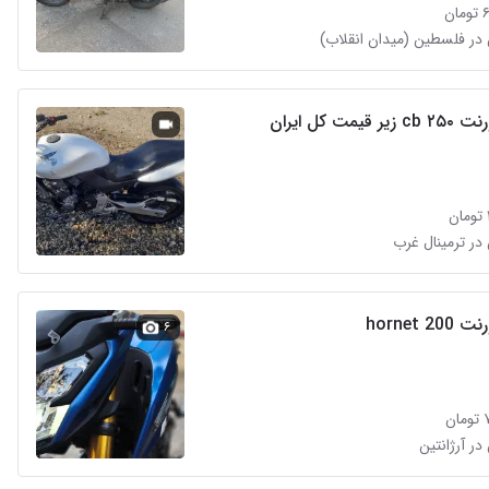
ن
در فلسطین (میدان انقلاب)
یمت کل ایران
در ترمینال غرب
hornet 
۶
ن
در آرژانتین