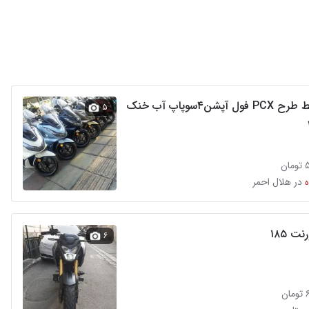
از دم قسط طرح PCX فول آپشن۴سوپاپ آب خنک
۵
ن
در هلال احمر
ت ۱۸۵
۶
ن