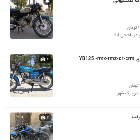
اها کلکسیونی
ن
YB125 -
۴
در پارک شهر
رنت
۲