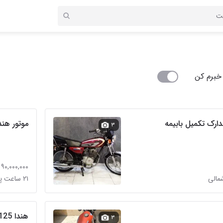
خبرم کن
موتور هند
۳
۹۰,۰۰۰,۰۰۰ تومان
مالی
۲۱ ساعت پیش در شارق
هندا 125
۳