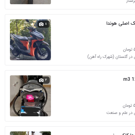
رستار
یک اصلی هوندا
۸
ن
۴
ن