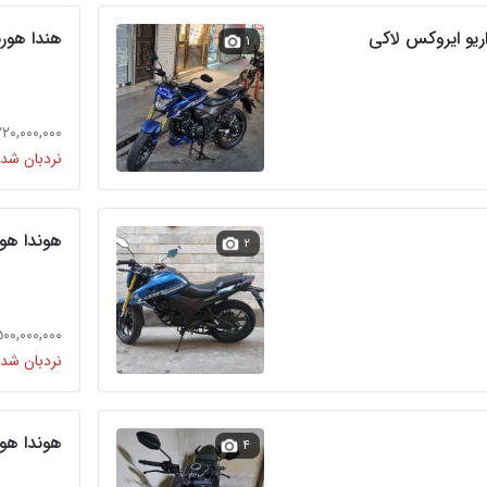
یو ایروکس لاکی
هندا هور
۱
۷۲۰,۰۰۰,۰۰۰ توما
نردبان شده
هوندا هورنت cbx200 س
۲
۵۰۰,۰۰۰,۰۰۰ توما
نردبان شده
هوندا هورن
۴