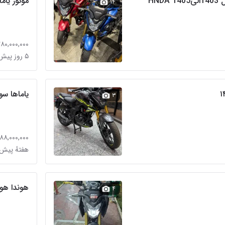
هوندا هورنت۲۰۰ مدل 1403الی1405 HNDA
موتور یام
۱۴
۲۸۰,۰۰۰,۰۰۰ توما
۵ روز پیش در یاخجی آباد
یاماها سوپر rmx-rmz-cr-crm
۳
۸۸,۰۰۰,۰۰۰ تومان
هفتهٔ پیش 
هوندا هو
۴