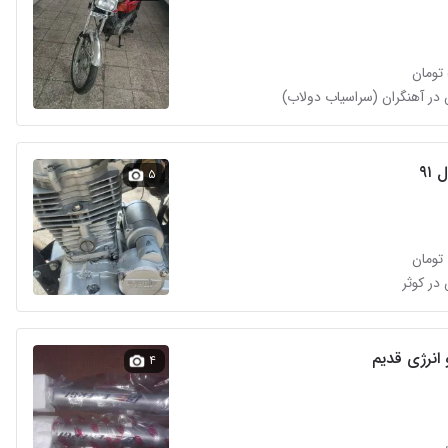
۹۱
۵
انرژی قدیم
۴