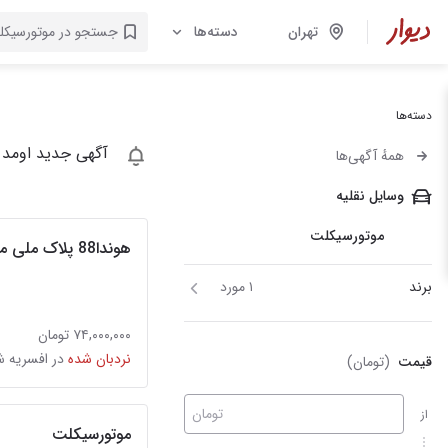
تهران
دسته‌ها
دسته‌ها
آگهی جدید اومد 
همهٔ آگهی‌ها
وسایل نقلیه
موتورسیکلت
هوندا88 پلاک ملی مدارک تکمیل بابیمه
برند
۱ مورد
۷۴,۰۰۰,۰۰۰ تومان
نردبان شده
در افسریه ش
قیمت
(تومان)
تومان
از
موتورسیکلت