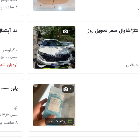
۸ ساعت پیش در درختی
لH6/هاوال h6مونتاژ/شاوال صفر تحویل روز
دنا آپشنال صفر
۴
۰ کیلومتر
۱,۷۵۰,۰۰۰,۰۰۰ تو
 درختی
نردبان شده
پاور ۲۰۰۰۰ فست شارژ PORODO
۲
نو
۳,۱۲۰,۰۰۰ تومان
پرداخت امن
۸ ساعت پیش در درختی