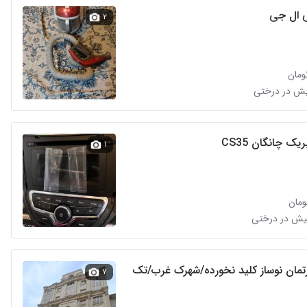
ی ال جی
۲
ک چانگان CS35
۱
آپارتمان نوساز کلید نخورده/شهرک غرب/تک
۷