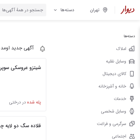
تهران
دسته‌ها
دسته‌ها
آگهی جدید اومد 
املاک
وسایل نقلیه
شیتزو عروسکی سوپر
کالای دیجیتال
خانه و آشپزخانه
خدمات
پله شده
در درختی
وسایل شخصی
سرگرمی و فراغت
قلاده سگ دو لایه چ
اجتماعی