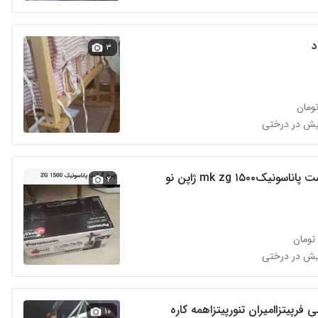
د
۳
نیکmk zg ۱۵۰۰ ژاپن نو
۲
لی فرپیتزاامیران تنورپیتزاهمه کاره
۱۰