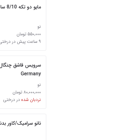
مایو دو تکه 8/10 سال نو خارجی
نو
۵۵۰,۰۰۰ تومان
۹ ساعت پیش در درختی
Germany
نو
۸۰,۰۰۰,۰۰۰ تومان
نردبان شده
در درختی
نانو سرامیک/کاور بدنه ppf/احیای رنگ/شیشه 