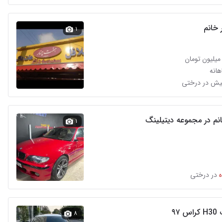
 خانم
۱
انه
انم در مجموعه دیتیلینگ
۱
در درختی
۹۷
۸