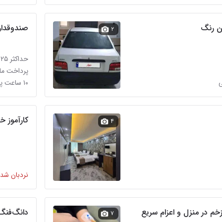
صندوقدار
۲
حداکثر ۲۵ میلیون تومان
پرداخت ماه
۱۰ ساعت پیش در درختی
کارآموز خ
۴
نردبان شده
خم در منزل و اعزام سریع
دانگ‌فنگ H30 کراس 
۷