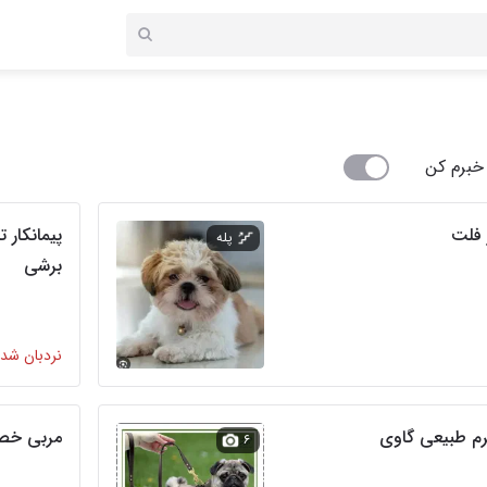
خبرم کن
 فلت
پله
برشی
نردبان شده
رم طبیعی گاوی
مربی خص
۶