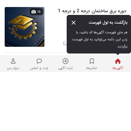
دوره برق ساختمان درجه 2 و درجه 1
۱۵
آموزش هوشمندسازی
بازگشت به اول فهرست
هر جای فهرست آگهی‌ها که باشید، با 
زدن این دکمه می‌توانید به اول فهرست 
نردبان شده
در فلسطین (میدان انقلاب)
برگردید.
دوره آموزش کاربردی برق و اتوماسیون
۵
آگهی‌ها
نشان‌ها
ثبت آگهی
چت و تماس
دیوار من
صنعتی
نردبان شده
در سعادت‌آباد
مدرک بین المللی/آریشگری.زبان .
۱۰
پوست.ماساژ