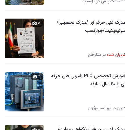
۲۲ ساعت پیش در دزاشیب
مدرک فنی حرفه ای /مدرک تحصیلی/
۵
سرتیفیکیت/جوازکسب
نردبان شده
در ستارخان
آموزش تخصصی PLC بامربی فنی حرفه
۳
ای با ۲۰ سال سابقه
دیروز در تهرانسر مرکزی
مدرک فنی و حرفه ای/گواهی مهارت/
۵