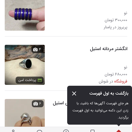
نو
۳۰۰,۰۰۰ تومان
پریروز در پامنار
انگشتر مردانه استیل
۴
نو
۶۸۰,۰۰۰ تومان
پرداخت امن
فروشگاه
در شوش
بازگشت به اول فهرست
انگشتر مروارید بیسار زیبا و خوش استیل
هر جای فهرست آگهی‌ها که باشید، با 
۶
زدن این دکمه می‌توانید به اول فهرست 
برگردید.
نو
۵۸۰,۰۰۰ تومان