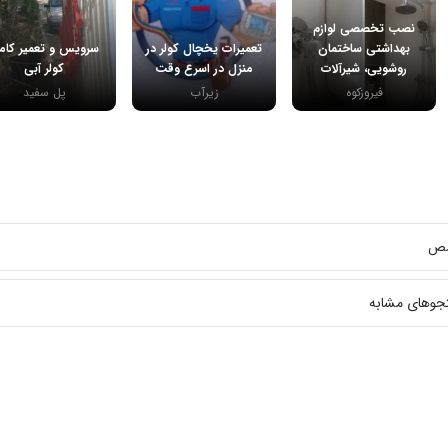
نصب تخصصی لوازم
بهداشتی ساختمان
تعمیرات یخچال کولر در
سرویس و تعمیر کام
روشویی، شیرآلات
منزل در اسرع وقت
کولر آبی
فیروزکوه
زیرآب
پل سفید
عی
صص
جوهای مشابه