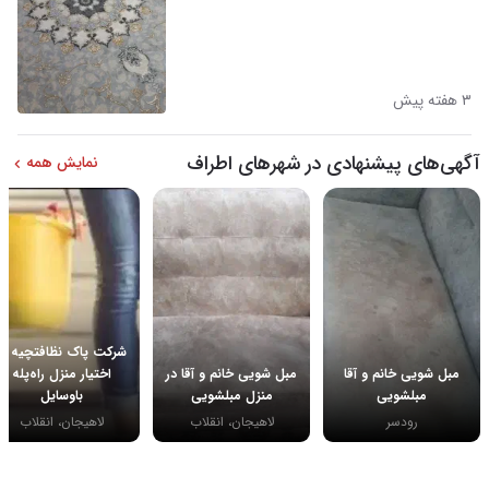
۳ هفته پیش
آگهی‌های پیشنهادی در شهرهای اطراف
نمایش همه
شرکت پاک نظافتچیه در
مبل شویی خانم و آقا
مبل شویی خانم و آقا در
اختیار منزل راه‌پله
مبلشویی
منزل مبلشویی
باوسایل
رودسر
لاهیجان، انقلاب
لاهیجان، انقلاب