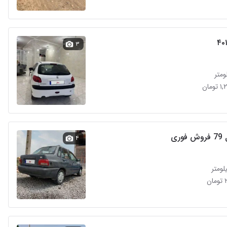
۳
مان
وری
۴
ن