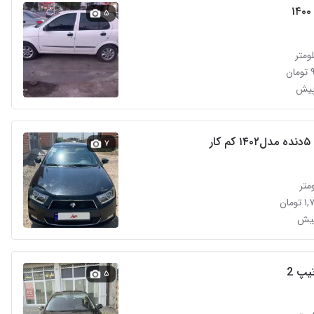
۵
ن
ار
۷
مان
۵