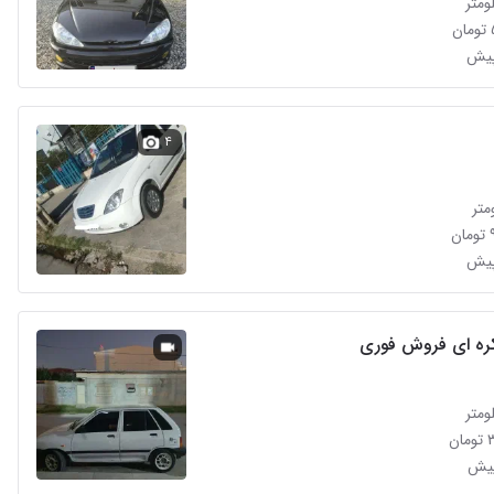
۴
ن
ه ای فروش فوری
ن