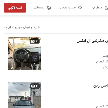
ثبت آگهی
دیوار من
چت و تماس
پشتیبانی
خرید و فروش خودرو در آق قلا
س سفارشی ال ایکس
۵
مان
۴
مان