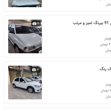
مرتب
۹
ان
ک رنگ
۳
ن