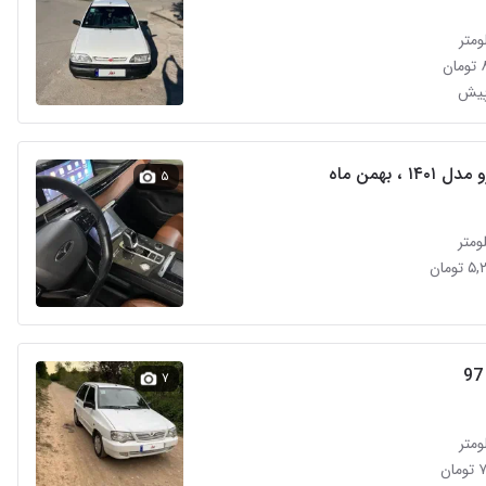
ن
۵
ومان
۷
ن