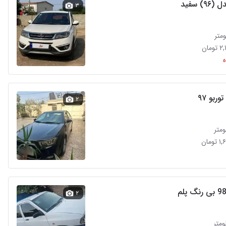
۳
مان
ربو ۹۷
۲
مان
۲