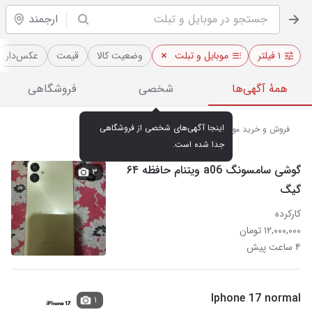
ارجمند
۱ فیلتر
موبایل و تبلت
وضعیت کالا
قیمت
عکس‌دار
همهٔ آگهی‌ها
شخصی
فروشگاهی
اینجا آگهی‌های شخصی از فروشگاهی 
فروش و خرید موبایل و تبلت در ارجمند
جدا شده است.
گوشی سامسونگ a06 ویتنام حافظه ۶۴
۳
گیگ
کارکرده
۱۲,۰۰۰,۰۰۰ تومان
۴ ساعت پیش
Iphone 17 normal
۱