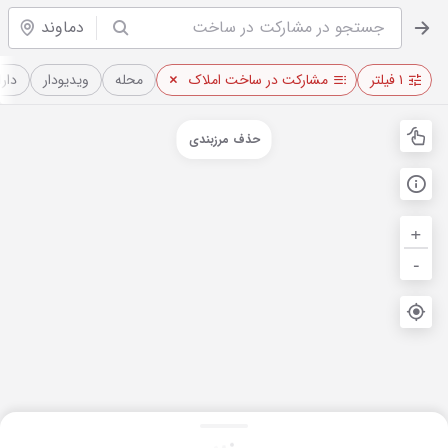
دماوند
۱ فیلتر
مشارکت در ساخت املاک
محله
ویدیو‌دار
دار
حذف مرزبندی
+
-