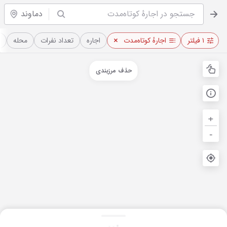
دماوند
۱ فیلتر
اجارهٔ کوتاه‌مدت
اجاره
تعداد نفرات
محله
حذف مرزبندی
+
-