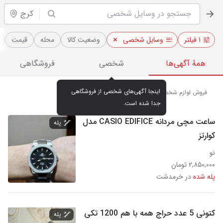
کرج
۱ فیلتر
وسایل شخصی
وضعیت کالا
محله
قیمت
همهٔ آگهی‌ها
شخصی
فروشگاهی
اینجا آگهی‌های شخصی از فروشگاهی 
فروش لوازم شخصی نو و دست دوم در کرج
جدا شده است.
ساعت مچی مردانه CASIO EDIFICE مدل
پله
کوارتز
نو
۲,۸۵۰,۰۰۰ تومان
پله شده
در خرمدشت
کتونی 5 عدد حراج همه با هم 1200 تکی
پله