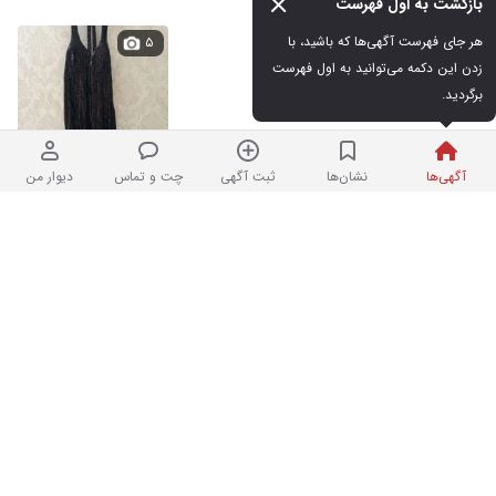
بازگشت به اول فهرست
لباس مجلسی
هر جای فهرست آگهی‌ها که باشید، با 
۵
زدن این دکمه می‌توانید به اول فهرست 
برگردید.
در حد نو
۱,۰۰۰,۰۰۰ تومان
نیم ساعت پیش در شاهین‌ویلا
آگهی‌ها
نشان‌ها
ثبت آگهی
چت و تماس
دیوار من
طلا فروشی اریانا /کم اجرت / بدون اجرت /
۲۰
خرید طلا
نو
۱۰,۰۰۰ تومان
پرداخت امن
نردبان شده
در المهدی
کتونی خارجی
۱