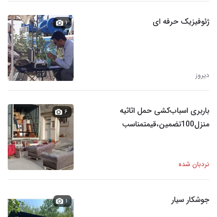
ژئوفیزیک حرفه ای
۱
دیروز
باربری اسباب‌کشی حمل اثاثیه
۶
منزل100تضمین،قیمتمناسب
نردبان شده
جوشکار سیار
۱