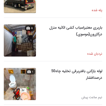
پله شده
باربری معتبراسباب‌ کشی اثاثیه منزل
۵
درکازرون(موسوی)
نردبان شده
لوله بازکنی بافنربرقی تخلیه چاه50
۱
درصدافشار
نیم ساعت پیش