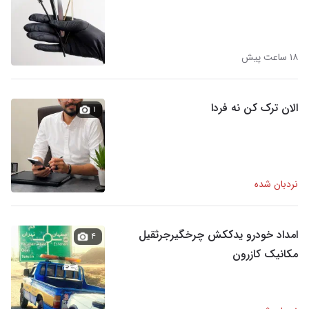
۱۸ ساعت پیش
الان ترک کن نه فردا
۱
نردبان شده
امداد خودرو یدککش چرخگیرجرثقیل
۴
مکانیک کازرون