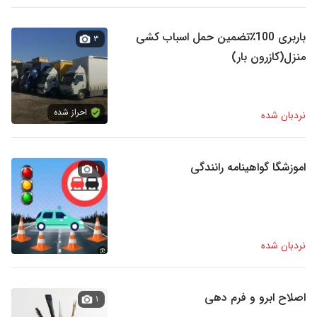
باربری 100٪تضمین حمل اسباب‌ کشی
۳
منزل(کازرون بار)
احراز شده
نردبان شده
اموزشگا گواهینامه رانندگی
۱
نردبان شده
اصلاح ابرو و فرم دهی
۱