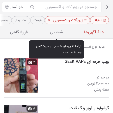
خوانسار
۱ فیلتر
زیورآلات و اکسسوری
قیمت
عکس‌دار
وضعیت 
همهٔ آگهی‌ها
شخصی
فروشگاهی
اینجا آگهی‌های شخصی از فروشگاهی 
خرید انواع اکسسوری زنانه و مردانه در خوانسار
جدا شده است.
ویپ حرفه ای GEEK VAPE
۳
در حد نو
۳,۰۰۰,۰۰۰ تومان
هفتهٔ پیش
گوشواره و آویز رنگ ثابت
۱۹