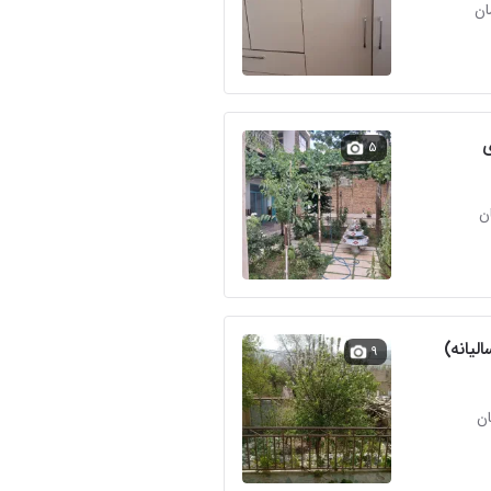
ی
۵
لیانه)
۹