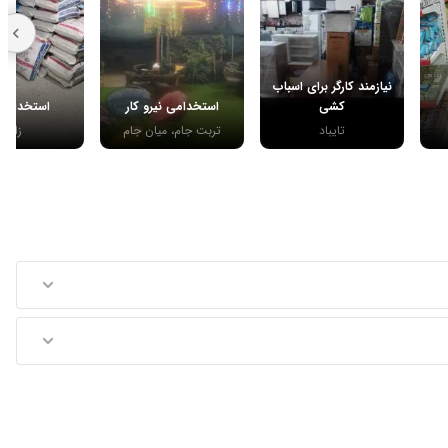
نیازمند کارگر برای اسباب
کشی
استخدامی نیرو کار
استخدام ش
تایباد
تربت جام، میان جام
زابل