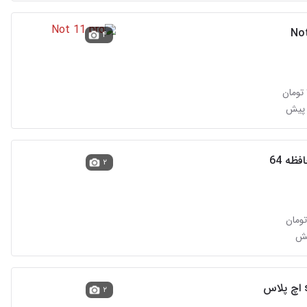
No
۴
 پیش
۲
۲