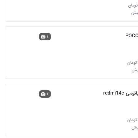
POCO
۱
 redmi14c
۱