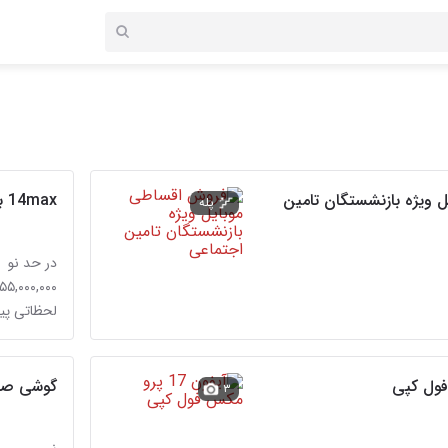
 ویژه بازنشستگان تامین
14max بدون ریجستر
پله
در حد نو
۱۵۵,۰۰۰,۰۰۰ توما
لحظاتی پ
گوشی صف
۳