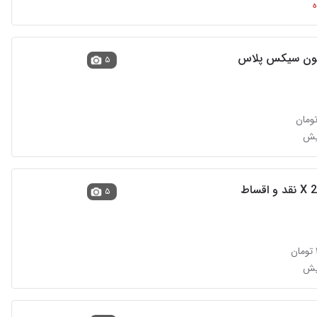
فون سیکس پلاس
۵
۵