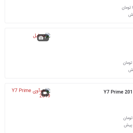
یش
۲
یش
 پیش