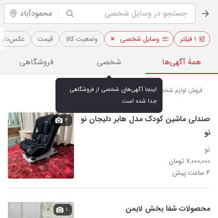
محمودآباد
۱ فیلتر
وسایل شخصی
وضعیت کالا
قیمت
عکس‌دار
همهٔ آگهی‌ها
شخصی
فروشگاهی
اینجا آگهی‌های شخصی از فروشگاهی 
فروش لوازم شخصی نو و دست دوم در محمودآباد
جدا شده است.
صندلی ماشین کودک مدل هابر دلیجان نو
۲
نو
نو
۷,۰۰۰,۰۰۰ تومان
۴ ساعت پیش
محصولات شفا بخش لایمن
۱